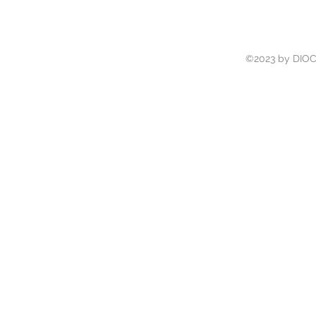
coma
©2023 by DIOCI